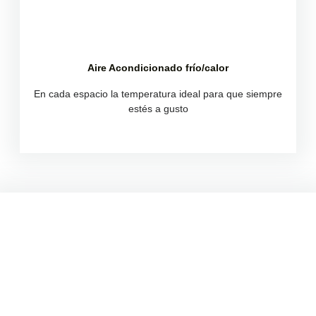
Aire Acondicionado frío/calor
Aire Acondicionado frío/calor
En cada espacio la temperatura ideal para que siempre
En cada espacio la temperatura ideal para que siempre
estés a gusto
estés a gusto