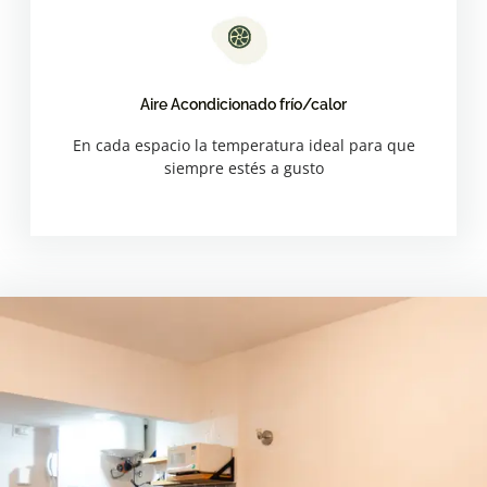
Aire Acondicionado frío/calor
Aire Acondicionado frío/calor
En cada espacio la temperatura ideal para que
En cada espacio la temperatura ideal para que
siempre estés a gusto
siempre estés a gusto